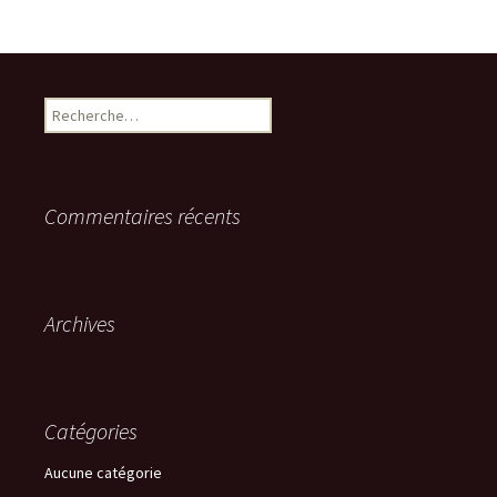
R
e
c
h
e
Commentaires récents
r
c
h
e
r
Archives
:
Catégories
Aucune catégorie