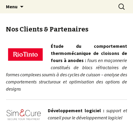
Engineering Solutions Provider
Aller
Recherc
MiMeTICS
Menu
au
contenu
Nos Clients & Partenaires
Étude du comportement
thermomécanique de cloisons de
fours à anodes :
fours en
maçonnerie
constitué
s
de blocs réfractaires de
formes complexes soumis à des cycles de cuisson – analyse des
comportements structuraux et optimisation des
options de
designs
Développement logiciel :
support et
conseil pour le développement logiciel